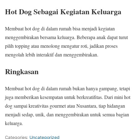
Hot Dog Sebagai Kegiatan Keluarga
Membuat hot dog di dalam rumah bisa menjadi kegiatan
menggembirakan bersama keluarga. Beberapa anak dapat turut
pilih topping atau menolong mengatur roti, jadikan proses
mengolah lebih interaktif dan menggembirakan.
Ringkasan
Membuat hot dog di dalam rumah bukan hanya gampang, tetapi
juga memberikan kesempatan untuk berkreatifitas. Dari mini hot
dog sampai kreativitas gourmet atau Nusantara, tiap hidangan
menjadi sedap, unik, dan menggembirakan untuk semua bagian
keluarga.
Categories:
Uncategorized