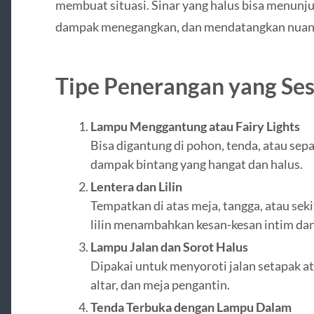
membuat situasi. Sinar yang halus bisa menun
dampak menegangkan, dan mendatangkan nuansa
Tipe Penerangan yang Ses
Lampu Menggantung atau Fairy Lights
Bisa digantung di pohon, tenda, atau se
dampak bintang yang hangat dan halus.
Lentera dan Lilin
Tempatkan di atas meja, tangga, atau seki
lilin menambahkan kesan-kesan intim d
Lampu Jalan dan Sorot Halus
Dipakai untuk menyoroti jalan setapak at
altar, dan meja pengantin.
Tenda Terbuka dengan Lampu Dalam