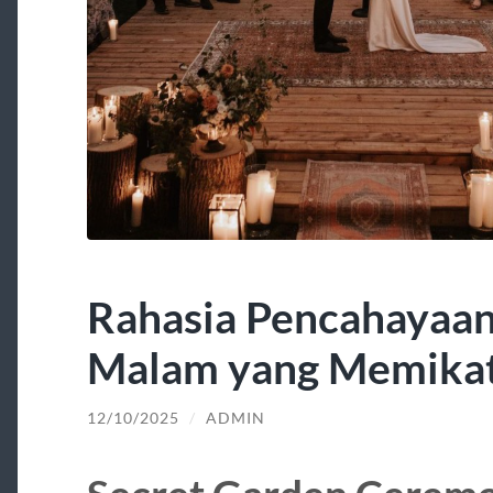
Rahasia Pencahayaan
Malam yang Memika
12/10/2025
/
ADMIN