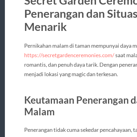
Secret Garden Ceremo
Penerangan dan Situa
Menarik
Pernikahan malam di taman mempunyai daya ma
https://secretgardenceremonies.com/
saat mala
romantis, dan penuh daya tarik. Dengan penera
menjadi lokasi yang magic dan terkesan.
Keutamaan Penerangan d
Malam
Penerangan tidak cuma sekedar pencahayaan, ta