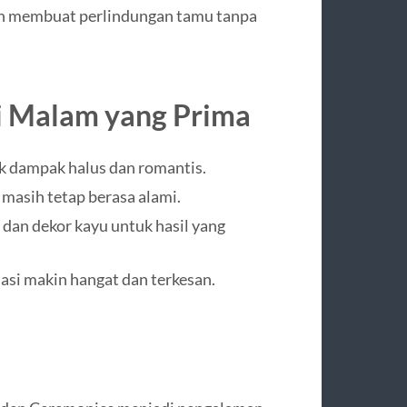
 membuat perlindungan tamu tanpa
i Malam yang Prima
k dampak halus dan romantis.
masih tetap berasa alami.
 dan dekor kayu untuk hasil yang
asi makin hangat dan terkesan.