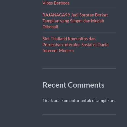
Vibes Berbeda
RAJANAGA99 Jadi Sorotan Berkat
Tampilan yang Simpel dan Mudah
Dikenali
Slot Thailand Komunitas dan
Perubahan Interaksi Sosial di Dunia
Internet Modern
Recent Comments
Tidak ada komentar untuk ditampilkan.