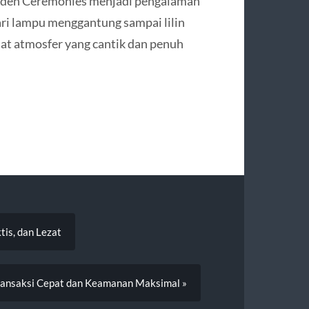
arden Ceremonies menjadi pengalaman
dari lampu menggantung sampai lilin
t atmosfer yang cantik dan penuh
tis, dan Lezat
Transaksi Cepat dan Keamanan Maksimal »