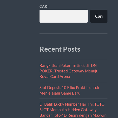
CARI
Cari
Recent Posts
Bangkitkan Poker Instinct di IDN
POKER, Trusted Gateway Menuju
Royal Card Arena
Slot Deposit 10 Ribu Praktis untuk
Menjelajahi Game Baru
Di Balik Lucky Number Hari Ini, TOTO
SLOT Membuka Hidden Gateway
Bandar Toto 4D Resmi dengan Maxwin