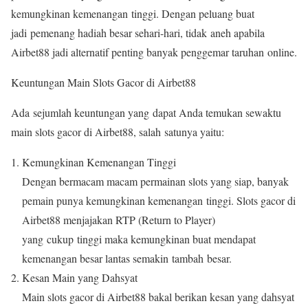
kemungkinan kemenangan tinggi. Dengan peluang buat
jadi pemenang hadiah besar sehari-hari, tidak aneh apabila
Airbet88 jadi alternatif penting banyak penggemar taruhan online.
Keuntungan Main Slots Gacor di Airbet88
Ada sejumlah keuntungan yang dapat Anda temukan sewaktu
main slots gacor di Airbet88, salah satunya yaitu:
Kemungkinan Kemenangan Tinggi
Dengan bermacam macam permainan slots yang siap, banyak
pemain punya kemungkinan kemenangan tinggi. Slots gacor di
Airbet88 menjajakan RTP (Return to Player)
yang cukup tinggi maka kemungkinan buat mendapat
kemenangan besar lantas semakin tambah besar.
Kesan Main yang Dahsyat
Main slots gacor di Airbet88 bakal berikan kesan yang dahsyat