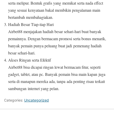
serta melipur. Bentuk grafis yang memikat serta nada effect
yang sesuai kenyataan bakal membikin pengalaman main
bertambah membahagiakan.
Hadiah Besar Tiap-tiap Hari
Airbet88 menjajakan hadiah besar sehari-hari buat banyak
pemainnya. Dengan bermacam promosi serta bonus menarik,
banyak pemain punya peluang buat jadi pemenang hadiah
besar sehari-hari.
Akses Ringan serta Efektif
Airbet88 bisa dicapai ringan lewat bermacam fitur, seperti
gadget, tablet, atau pc. Banyak pemain bisa main kapan juga
serta di manapun mereka ada, tanpa ada penting risau terkait
sambungan internet yang pelan.
Categories:
Uncategorized