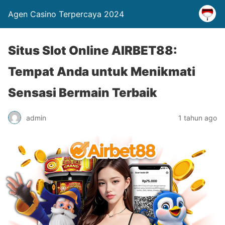
Agen Casino Terpercaya 2024
Situs Slot Online AIRBET88:
Tempat Anda untuk Menikmati
Sensasi Bermain Terbaik
admin
1 tahun ago