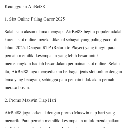
Keunggulan AirBet88
Slot Online Paling Gacor 2025
Salah satu alasan utama mengapa AirBet88 begitu populer adalah
karena slot online mereka dikenal sebagai yang paling gacor di
tahun 2025. Dengan RTP (Return to Player) yang tinggi, para
pemain memiliki kesempatan yang lebih besar untuk
memenangkan hadiah besar dalam permainan slot online. Selain
itu, AirBet88 juga menyediakan berbagai jenis slot online dengan
tema yang beragam, sehingga para pemain tidak akan pernah
merasa bosan.
Promo Maxwin Tiap Hari
AirBet88 juga terkenal dengan promo Maxwin tiap hari yang
menarik. Para pemain memiliki kesempatan untuk mendapatkan