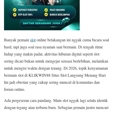
Banyak pemain
slot
online belakangan ini nggak cuma bicara soal
hasil, tapi juga soal rasa nyaman saat bermain. Di tengah ritme
hidup yang makin padat, aktivitas hiburan digital seperti slot
sering dicari bukan untuk mengejar sensasi berlebihan, melainkan
untuk mengisi waktu dengan tenang. Di 2026, topik kenyamanan
bermain slot di KLIKWIN88 Situs Slot Langsung Menang Hari
Ini jadi obrolan yang cukup sering muncul di komunitas dan
forum online.
Ada pergeseran cara pandang. Main slot nggak lagi selalu identik
dengan tegang atau terburu-buru. Sebagian pemain justru mencari