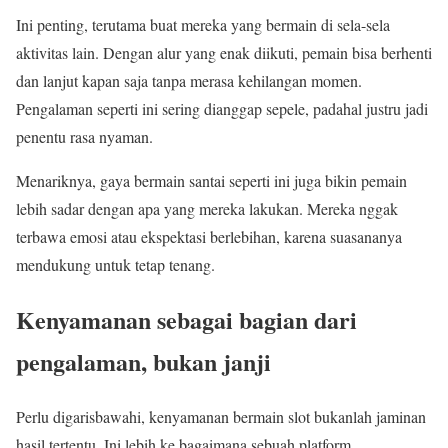
Ini penting, terutama buat mereka yang bermain di sela-sela
aktivitas lain. Dengan alur yang enak diikuti, pemain bisa berhenti
dan lanjut kapan saja tanpa merasa kehilangan momen.
Pengalaman seperti ini sering dianggap sepele, padahal justru jadi
penentu rasa nyaman.
Menariknya, gaya bermain santai seperti ini juga bikin pemain
lebih sadar dengan apa yang mereka lakukan. Mereka nggak
terbawa emosi atau ekspektasi berlebihan, karena suasananya
mendukung untuk tetap tenang.
Kenyamanan sebagai bagian dari
pengalaman, bukan janji
Perlu digarisbawahi, kenyamanan bermain slot bukanlah jaminan
hasil tertentu. Ini lebih ke bagaimana sebuah platform