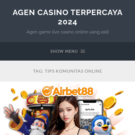
AGEN CASINO TERPERCAYA
2024
Agen game live casino online uang aslli
SHOW MENU
TAG:
TIPS KOMUNITAS ONLINE