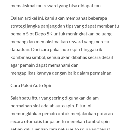
memaksimalkan reward yang bisa didapatkan.
Dalam artikel ini, kami akan membahas beberapa
strategi jangka panjang dan tips yang dapat membantu
pemain Slot Depo 5K untuk meningkatkan peluang
menang dan memaksimalkan reward yang mereka
dapatkan. Dari cara pakai auto spin hingga trik
kombinasi simbol, semua akan dibahas secara detail
agar pemain dapat memahami dan
mengaplikasikannya dengan baik dalam permainan.
Cara Pakai Auto Spin
Salah satu fitur yang sering digunakan dalam
permainan slot adalah auto spin. Fitur ini
memungkinkan pemain untuk menjalankan putaran
secara otomatis tanpa perlu menekan tombol spin
setiap kali. Dengan cara pakai auto spin yang tepat,