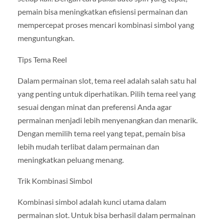
pemain bisa meningkatkan efisiensi permainan dan
mempercepat proses mencari kombinasi simbol yang
menguntungkan.
Tips Tema Reel
Dalam permainan slot, tema reel adalah salah satu hal
yang penting untuk diperhatikan. Pilih tema reel yang
sesuai dengan minat dan preferensi Anda agar
permainan menjadi lebih menyenangkan dan menarik.
Dengan memilih tema reel yang tepat, pemain bisa
lebih mudah terlibat dalam permainan dan
meningkatkan peluang menang.
Trik Kombinasi Simbol
Kombinasi simbol adalah kunci utama dalam
permainan slot. Untuk bisa berhasil dalam permainan