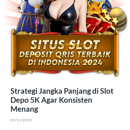
Strategi Jangka Panjang di Slot
Depo 5K Agar Konsisten
Menang
07/11/2025