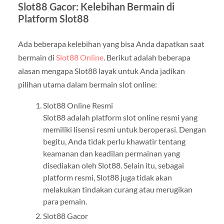
Slot88 Gacor: Kelebihan Bermain di
Platform Slot88
Ada beberapa kelebihan yang bisa Anda dapatkan saat
bermain di
Slot88 Online
. Berikut adalah beberapa
alasan mengapa Slot88 layak untuk Anda jadikan
pilihan utama dalam bermain slot online:
Slot88 Online Resmi
Slot88 adalah platform slot online resmi yang
memiliki lisensi resmi untuk beroperasi. Dengan
begitu, Anda tidak perlu khawatir tentang
keamanan dan keadilan permainan yang
disediakan oleh Slot88. Selain itu, sebagai
platform resmi, Slot88 juga tidak akan
melakukan tindakan curang atau merugikan
para pemain.
Slot88 Gacor