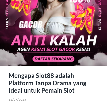
Mengapa Slot88 adalah
Platform Tanpa Drama yang
Ideal untuk Pemain Slot
12/07/2025