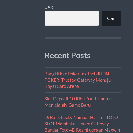
CARI
Cari
Recent Posts
Bangkitkan Poker Instinct di IDN
POKER, Trusted Gateway Menuju
Royal Card Arena
Slot Deposit 10 Ribu Praktis untuk
Menjelajahi Game Baru
Di Balik Lucky Number Hari Ini, TOTO
SLOT Membuka Hidden Gateway
Bandar Toto 4D Resmi dengan Maxwin