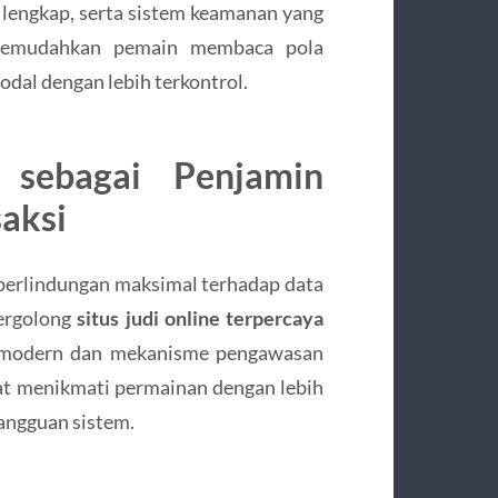
lengkap, serta sistem keamanan yang
 memudahkan pemain membaca pola
dal dengan lebih terkontrol.
 sebagai Penjamin
aksi
erlindungan maksimal terhadap data
tergolong
situs judi online terpercaya
i modern dan mekanisme pengawasan
pat menikmati permainan dengan lebih
gangguan sistem.