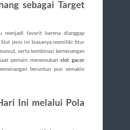
ang sebagai Target
u menjadi favorit karena dianggap
ot jenis ini biasanya memiliki fitur
 muncul, serta kombinasi kemenangan
k. Saat pemain menemukan
slot gacor
 kemenangan beruntun pun semakin
ri Ini melalui Pola