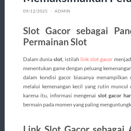
09/12/2025
/
ADMIN
Slot Gacor sebagai Pa
Permainan Slot
Dalam dunia
slot
, istilah
link slot gacor
menjadi
menentukan game dengan peluang kemenangan le
dalam kondisi gacor biasanya menampilkan 
melalui kemenangan kecil yang rutin muncul 
karena itu, informasi mengenai
slot gacor har
bermain pada momen yang paling menguntungk
Link Slot Gacor sebagai 