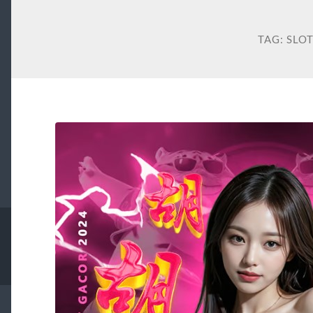
TAG:
SLO