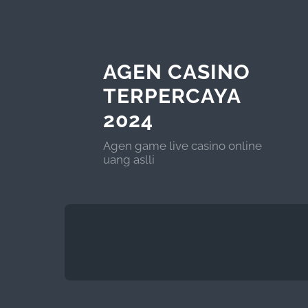
AGEN CASINO
TERPERCAYA
2024
Agen game live casino online
uang aslli