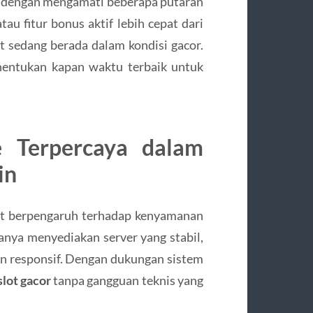
 dengan mengamati beberapa putaran
au fitur bonus aktif lebih cepat dari
ot sedang berada dalam kondisi gacor.
nentukan kapan waktu terbaik untuk
e Terpercaya dalam
in
t berpengaruh terhadap kenyamanan
sanya menyediakan server yang stabil,
an responsif. Dengan dukungan sistem
slot gacor
tanpa gangguan teknis yang