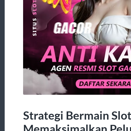
Strategi Bermain Slo
Memaksimalkan Pel