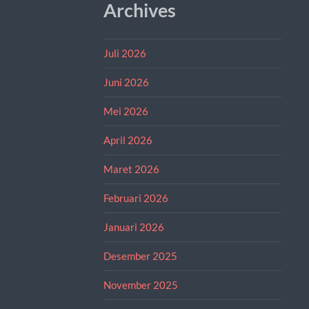
Archives
Juli 2026
Juni 2026
Mei 2026
April 2026
Maret 2026
Februari 2026
Januari 2026
Desember 2025
November 2025