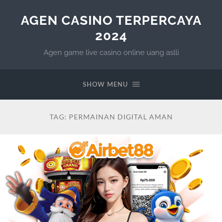
AGEN CASINO TERPERCAYA
2024
Agen game live casino online uang aslli
SHOW MENU
TAG:
PERMAINAN DIGITAL AMAN