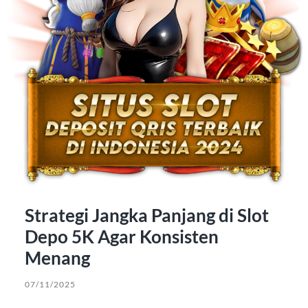
Strategi Jangka Panjang di Slot
Depo 5K Agar Konsisten
Menang
07/11/2025