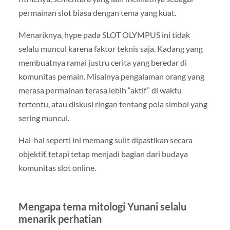
permainan slot biasa dengan tema yang kuat.
Menariknya, hype pada SLOT OLYMPUS ini tidak
selalu muncul karena faktor teknis saja. Kadang yang
membuatnya ramai justru cerita yang beredar di
komunitas pemain. Misalnya pengalaman orang yang
merasa permainan terasa lebih “aktif” di waktu
tertentu, atau diskusi ringan tentang pola simbol yang
sering muncul.
Hal-hal seperti ini memang sulit dipastikan secara
objektif, tetapi tetap menjadi bagian dari budaya
komunitas slot online.
Mengapa tema mitologi Yunani selalu
menarik perhatian