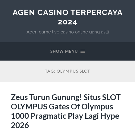
AGEN CASINO TERPERCAYA
2024
Agen game live casino online uang aslli
SHOW MENU
TAG:
OLYMPUS SLOT
Zeus Turun Gunung! Situs SLOT
OLYMPUS Gates Of Olympus
1000 Pragmatic Play Lagi Hype
2026