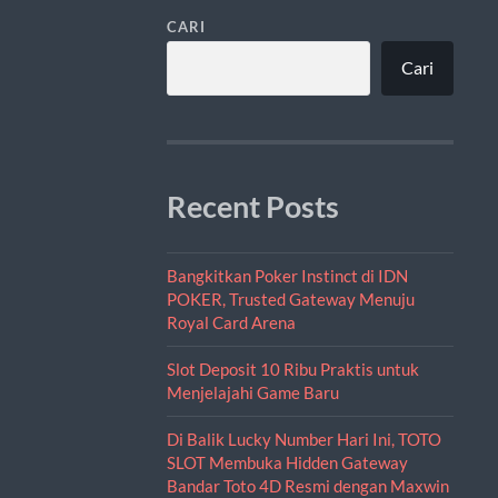
CARI
Cari
Recent Posts
Bangkitkan Poker Instinct di IDN
POKER, Trusted Gateway Menuju
Royal Card Arena
Slot Deposit 10 Ribu Praktis untuk
Menjelajahi Game Baru
Di Balik Lucky Number Hari Ini, TOTO
SLOT Membuka Hidden Gateway
Bandar Toto 4D Resmi dengan Maxwin