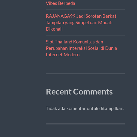
Vibes Berbeda
RAJANAGA99 Jadi Sorotan Berkat
Tampilan yang Simpel dan Mudah
Dikenali
Slot Thailand Komunitas dan
Perubahan Interaksi Sosial di Dunia
Internet Modern
Recent Comments
Tidak ada komentar untuk ditampilkan.