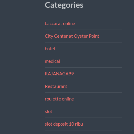
Categories
baccarat online
City Center at Oyster Point
hotel
medical
RAJANAGA99
Restaurant
roulette online
slot
slot deposit 10 ribu