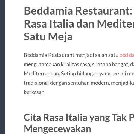
Beddamia Restaurant:
Rasa Italia dan Medit
Satu Meja
Beddamia Restaurant menjadi salah satu
bed d
mengutamakan kualitas rasa, suasana hangat, dan
Mediterranean. Setiap hidangan yang tersaji 
tradisional dengan sentuhan modern, menjadik
berkesan.
Cita Rasa Italia yang Tak 
Mengecewakan