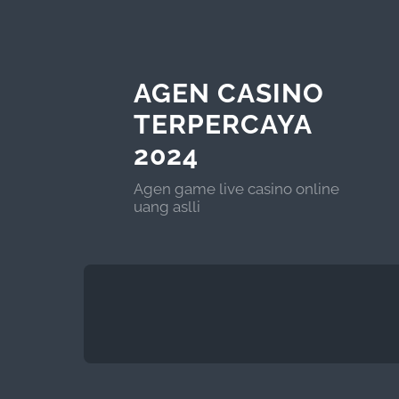
AGEN CASINO
TERPERCAYA
2024
Agen game live casino online
uang aslli