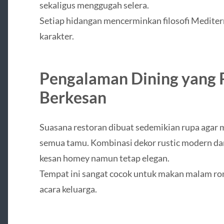
sekaligus menggugah selera.
Setiap hidangan mencerminkan filosofi Mediter
karakter.
Pengalaman Dining yang
Berkesan
Suasana restoran dibuat sedemikian rupa agar
semua tamu. Kombinasi dekor rustic modern d
kesan homey namun tetap elegan.
Tempat ini sangat cocok untuk makan malam rom
acara keluarga.