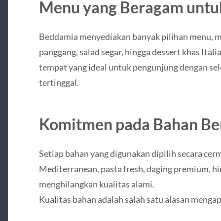
Menu yang Beragam untu
Beddamia menyediakan banyak pilihan menu, mul
panggang, salad segar, hingga dessert khas Ital
tempat yang ideal untuk pengunjung dengan sel
tertinggal.
Komitmen pada Bahan Ber
Setiap bahan yang digunakan dipilih secara cerma
Mediterranean, pasta fresh, daging premium, hi
menghilangkan kualitas alami.
Kualitas bahan adalah salah satu alasan mengapa c