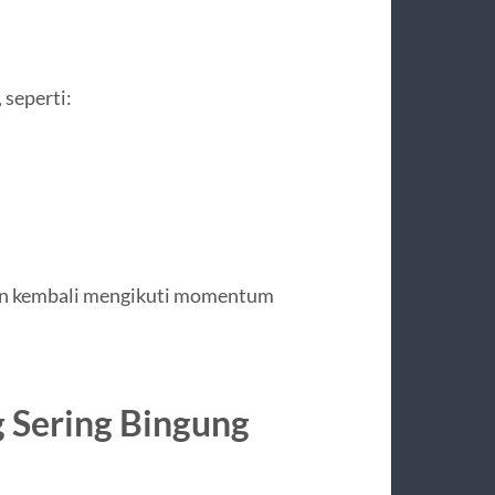
 seperti:
an kembali mengikuti momentum
 Sering Bingung