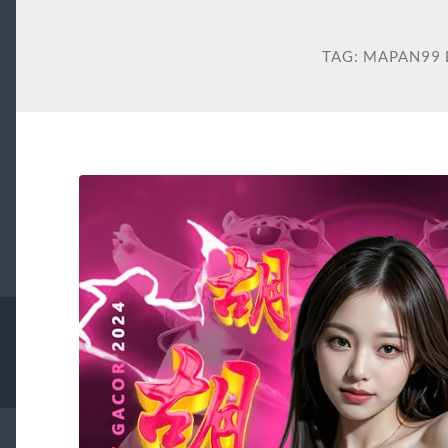
TAG:
MAPAN99 