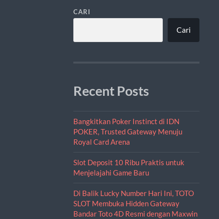
CARI
Cari
Recent Posts
Bangkitkan Poker Instinct di IDN
POKER, Trusted Gateway Menuju
Royal Card Arena
Slot Deposit 10 Ribu Praktis untuk
Menjelajahi Game Baru
Di Balik Lucky Number Hari Ini, TOTO
SLOT Membuka Hidden Gateway
Bandar Toto 4D Resmi dengan Maxwin