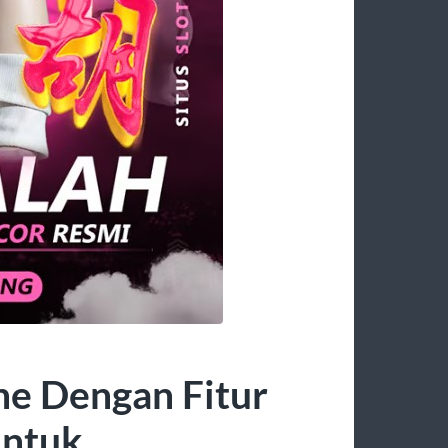
e Dengan Fitur
Untuk