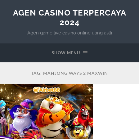
AGEN CASINO TERPERCAYA
2024
Agen game live casino online uang aslli
SHOW MENU
TAG:
MAHJONG WAYS 2 MAXWIN