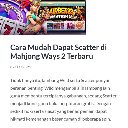
Cara Mudah Dapat Scatter di
Mahjong Ways 2 Terbaru
02/11/2025
Tidak hanya itu, lambang Wild serta Scatter punyai
peranan penting. Wild mengambil alih lambang lain
guna membantu terciptanya gabungan, sedang Scatter
menjadi kunci guna buka perputaran gratis. Dengan
sedikit hoki serta siasat yang benar, pemain dapat
nikmati kemenangan besar cuman di beberapa spin.