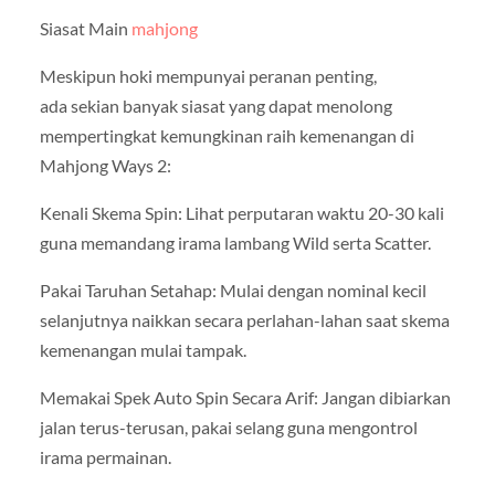
Siasat Main
mahjong
Meskipun hoki mempunyai peranan penting,
ada sekian banyak siasat yang dapat menolong
mempertingkat kemungkinan raih kemenangan di
Mahjong Ways 2:
Kenali Skema Spin: Lihat perputaran waktu 20-30 kali
guna memandang irama lambang Wild serta Scatter.
Pakai Taruhan Setahap: Mulai dengan nominal kecil
selanjutnya naikkan secara perlahan-lahan saat skema
kemenangan mulai tampak.
Memakai Spek Auto Spin Secara Arif: Jangan dibiarkan
jalan terus-terusan, pakai selang guna mengontrol
irama permainan.