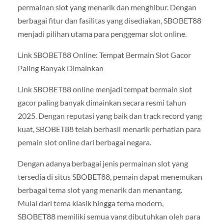
permainan slot yang menarik dan menghibur. Dengan
berbagai fitur dan fasilitas yang disediakan, SBOBET88
menjadi pilihan utama para penggemar slot online.
Link SBOBET88 Online: Tempat Bermain Slot Gacor
Paling Banyak Dimainkan
Link SBOBET88 online menjadi tempat bermain slot
gacor paling banyak dimainkan secara resmi tahun
2025. Dengan reputasi yang baik dan track record yang
kuat, SBOBET88 telah berhasil menarik perhatian para
pemain slot online dari berbagai negara.
Dengan adanya berbagai jenis permainan slot yang
tersedia di situs SBOBET88, pemain dapat menemukan
berbagai tema slot yang menarik dan menantang.
Mulai dari tema klasik hingga tema modern,
SBOBET88 memiliki semua yang dibutuhkan oleh para