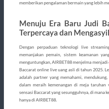
memberikan pengalaman bermain yang lebih 
Menuju Era Baru Judi B
Terpercaya dan Mengasy
Dengan perpaduan teknologi live streaming
memanjakan pemain, sistem keamanan yang
menguntungkan, AIRBET88 menjelma menjadi des
Baccarat online live uang asli di tahun 2025. 
adalah partner yang memahami, mendukung,
dalam meraih kemenangan di meja taruhan v
sensasi Baccarat yang sesungguhnya, di mana 
hanya di AIRBET88.