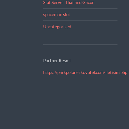
Slot Server Thailand Gacor
spaceman slot
Uncategorized
Partner Resmi
https://parkpolonezkoyotel.com/iletisim.php